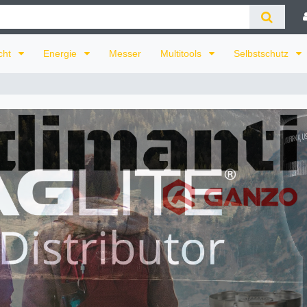
cht
Energie
Messer
Multitools
Selbstschutz