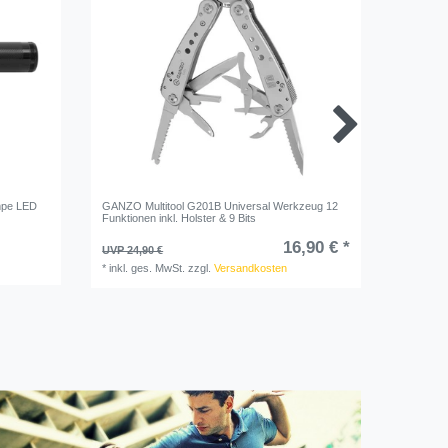
mpe LED
GANZO Multitool G201B Universal Werkzeug 12
MAGLITE®
Funktionen inkl. Holster & 9 Bits
16,90 € *
UVP 24,90 €
UVP 34,9
*
inkl. ges. MwSt.
zzgl.
Versandkosten
*
inkl. ge