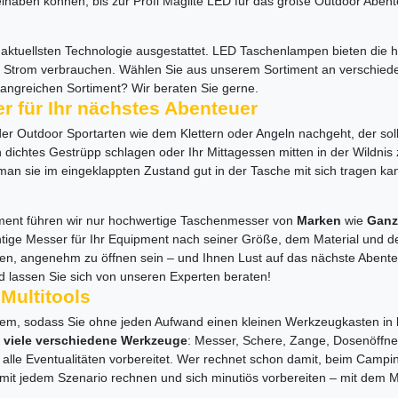
ihaben können, bis zur Profi Maglite LED für das große Outdoor Abent
ktuellsten Technologie ausgestattet. LED Taschenlampen bieten die hel
r Strom verbrauchen. Wählen Sie aus unserem Sortiment an verschie
angreichen Sortiment? Wir beraten Sie gerne.
r für Ihr nächstes Abenteuer
oder Outdoor Sportarten wie dem Klettern oder Angeln nachgeht, der so
dichtes Gestrüpp schlagen oder Ihr Mittagessen mitten in der Wildnis z
 man sie im eingeklappten Zustand gut in der Tasche mit sich tragen 
ment führen wir nur hochwertige Taschenmesser von
Marken
wie
Gan
chtige Messer für Ihr Equipment nach seiner Größe, dem Material und
egen, angenehm zu öffnen sein – und Ihnen Lust auf das nächste Abente
lassen Sie sich von unseren Experten beraten!
Multitools
einem, sodass Sie ohne jeden Aufwand einen kleinen Werkzeugkasten i
r
viele verschiedene Werkzeuge
: Messer, Schere, Zange, Dosenöffner
uf alle Eventualitäten vorbereitet. Wer rechnet schon damit, beim Camp
mit jedem Szenario rechnen und sich minutiös vorbereiten – mit dem 