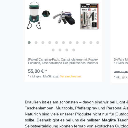
[Paket] Camping-Pack: Campinglaterne mit Power-
B-Ware M
Funktion, Taschenlampe-Set, praktisches Multitool
für Mini M
55,00 € *
UVP 10,9
*
inkl. ges. MwSt.
zzgl.
Versandkosten
*
inkl. ges
Draußen ist es am schönsten – davon sind wir bei Light &
Taschenlampen, Multitools, Pfefferspray und Personal Al
Natürlich sind viele unserer Produkte nicht nur für Out
sollte. Deshalb gibt es bei uns die hellsten
Maglite Tas
Selbstverteidigung können fernab von exotischen Outdoor