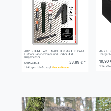
ADVENTURE PACK - MAGLITE® Mini LED 2 AAA
MAGLITE®
Outdoor Taschenlampe und Gerber US1
Charger 
Klappmesser
49,90 
33,89 € *
UVP 59,99 €
*
inkl. ges
*
inkl. ges. MwSt.
zzgl.
Versandkosten