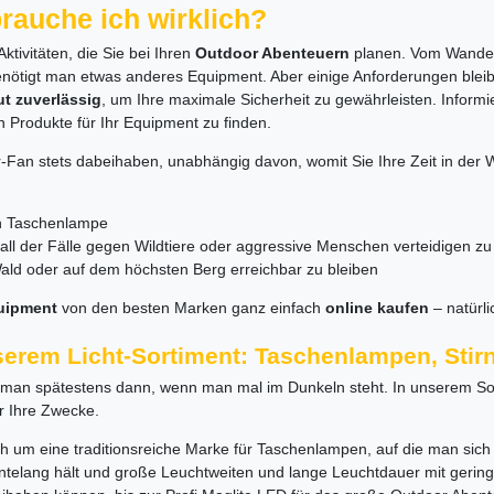
auche ich wirklich?
ivitäten, die Sie bei Ihren
Outdoor Abenteuern
planen. Vom Wandere
benötigt man etwas anderes Equipment. Aber einige Anforderungen blei
ut zuverlässig
, um Ihre maximale Sicherheit zu gewährleisten. Informi
n Produkte für Ihr Equipment zu finden.
Fan stets dabeihaben, unabhängig davon, womit Sie Ihre Zeit in der Wi
en Taschenlampe
Fall der Fälle gegen Wildtiere oder aggressive Menschen verteidigen z
Wald oder auf dem höchsten Berg erreichbar zu bleiben
uipment
von den besten Marken ganz einfach
online kaufen
– natürl
serem Licht-Sortiment: Taschenlampen, Sti
ert man spätestens dann, wenn man mal im Dunkeln steht. In unserem S
r Ihre Zwecke.
sich um eine traditionsreiche Marke für Taschenlampen, auf die man si
ehntelang hält und große Leuchtweiten und lange Leuchtdauer mit gerin