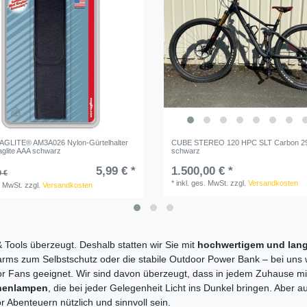
AGLITE® AM3A026 Nylon-Gürtelhalter
CUBE STEREO 120 HPC SLT Carbon 29
aglite AAA schwarz
schwarz
5,99 € *
1.500,00 € *
9 €
*
inkl. ges. MwSt.
zzgl.
Versandkosten
. MwSt.
zzgl.
Versandkosten
 Tools überzeugt. Deshalb statten wir Sie mit
hochwertigem und lan
arms zum Selbstschutz oder die stabile Outdoor Power Bank – bei uns 
door Fans geeignet. Wir sind davon überzeugt, dass in jedem Zuhause 
chenlampen
, die bei jeder Gelegenheit Licht ins Dunkel bringen. Aber a
 Abenteuern nützlich und sinnvoll sein.