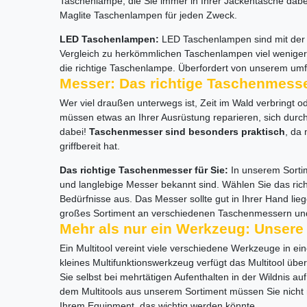
Taschenlampe, die Sie immer in Ihrer Jackentasche dabe
Maglite Taschenlampen für jeden Zweck.
LED Taschenlampen:
LED Taschenlampen sind mit der a
Vergleich zu herkömmlichen Taschenlampen viel wenige
die richtige Taschenlampe. Überfordert von unserem umf
Messer: Das richtige Taschenmesse
Wer viel draußen unterwegs ist, Zeit im Wald verbringt 
müssen etwas an Ihrer Ausrüstung reparieren, sich durch 
dabei!
Taschenmesser sind besonders praktisch
, da
griffbereit hat.
Das richtige Taschenmesser für Sie:
In unserem Sorti
und langlebige Messer bekannt sind. Wählen Sie das ri
Bedürfnisse aus. Das Messer sollte gut in Ihrer Hand li
großes Sortiment an verschiedenen Taschenmessern und 
Mehr als nur ein Werkzeug: Unsere 
Ein Multitool vereint viele verschiedene Werkzeuge in 
kleines Multifunktionswerkzeug verfügt das Multitool übe
Sie selbst bei mehrtätigen Aufenthalten in der Wildnis a
dem Multitools aus unserem Sortiment müssen Sie nicht 
Ihrem Equipment, das wichtig werden könnte.