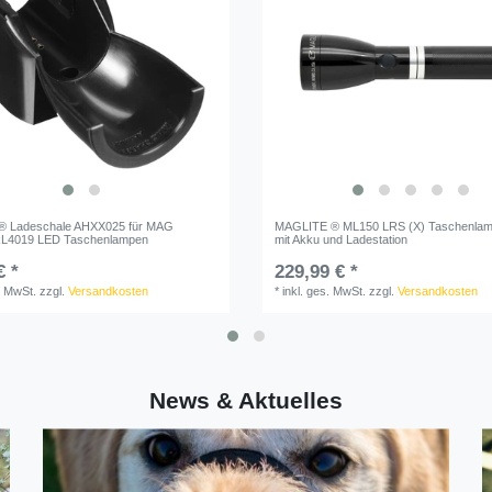
 Ladeschale AHXX025 für MAG
MAGLITE ® ML150 LRS (X) Taschenla
RL4019 LED Taschenlampen
mit Akku und Ladestation
€ *
229,99 € *
. MwSt.
zzgl.
Versandkosten
*
inkl. ges. MwSt.
zzgl.
Versandkosten
News & Aktuelles