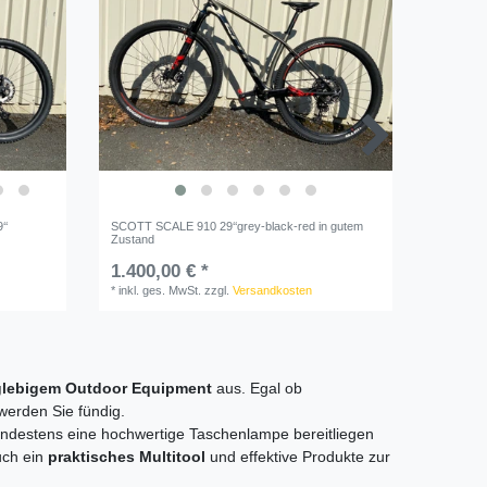
‘‘
SCOTT SCALE 910 29‘‘grey-black-red in gutem
MONDRAK
Zustand
schwarz,
1.400,00 € *
2.000,
*
inkl. ges. MwSt.
zzgl.
Versandkosten
*
inkl. ge
glebigem Outdoor Equipment
aus. Egal ob
werden Sie fündig.
mindestens eine hochwertige Taschenlampe bereitliegen
uch ein
praktisches Multitool
und effektive Produkte zur