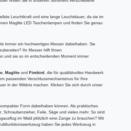
euer finden Sie in unserem Sortiment verschiedene
lste Leuchtkraft und eine lange Leuchtdauer, da sie im
denen Maglite LED Taschenlampen und finden Sie genau
llte immer ein hochwertiges Messer dabeihaben. Sie
ubereiten? Ihr Messer hilft Ihnen
kann und sie so im entscheidenden Moment immer
zo
,
Maglite
und
Firebird
, die für qualitätvolles Handwerk
 dem passenden Verschlussmechanismus für Ihre
uer in der Wildnis machen. Klicken Sie sich durch unser
n kompakter Form dabeihaben können. Als praktisches
, Schraubenzieher, Feile, Säge und vieles mehr. So sind
ingausflug im Wald plötzlich eine Zange zu brauchen? Mit
Multifunktionswerkzeug haben Sie jedes Werkzeug in