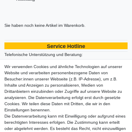
Sie haben noch keine Artikel im Warenkorb.
Service Hotline
Telefonische Unterstützung und Beratung:
+49 2392 / 690 799 61
Wir verwenden Cookies und ähnliche Technologien auf unserer
Website und verarbeiten personenbezogene Daten von
Montag bis Freitag von 08:00 bis 14:00 Uhr
Besucher:innen unserer Webseite (z.B. IP-Adresse), um z.B.
Produkt Service
Inhalte und Anzeigen zu personalisieren, Medien von
Sie haben Probleme mit einem Produkt? Kontaktieren Sie uns
Drittanbietern einzubinden oder Zugriffe auf unsere Website zu
einfach telefonisch oder per Mail an
info@lightandtools.com
.
analysieren. Die Datenverarbeitung erfolgt erst durch gesetzte
Wir helfen Ihnen schnell und unkompliziert.
Cookies. Wir teilen diese Daten mit Dritten, die wir in den
Versand
Einstellungen benennen.
Die Datenverarbeitung kann mit Einwilligung oder aufgrund eines
Wir versenden ausschließlich als DHL Paket. Mit Übergabe an
berechtigten Interesses erfolgen. Die Zustimmung kann erteilt
unseren Versanddienstleister erhalten Sie automatisch eine
oder abgelehnt werden. Es besteht das Recht, nicht einzuwilligen
Trackingnummer zur Sendungsverfolgung.