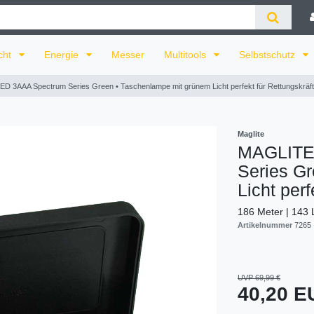
cht
Energie
Messer
Multitools
Selbstschutz
 3AAA Spectrum Series Green • Taschenlampe mit grünem Licht perfekt für Rettungskräf
Maglite
MAGLITE
Series G
Licht perf
186 Meter | 143
Artikelnummer
7265
UVP 69,99 €
40,20 