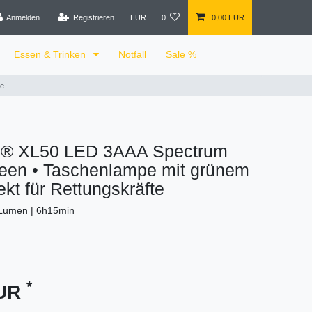
Anmelden
Registrieren
EUR
0
0,00 EUR
Essen & Trinken
Notfall
Sale %
te
® XL50 LED 3AAA Spectrum
reen • Taschenlampe mit grünem
ekt für Rettungskräfte
 Lumen | 6h15min
*
EUR