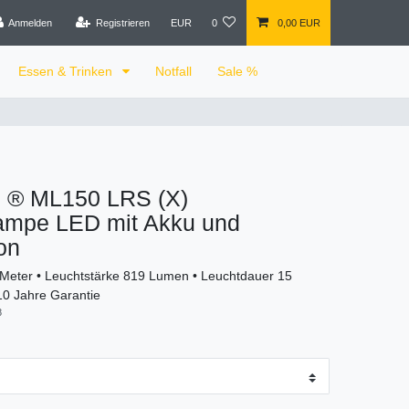
Anmelden
Registrieren
EUR
0
0,00 EUR
Essen & Trinken
Notfall
Sale %
 ® ML150 LRS (X)
ampe LED mit Akku und
on
Meter • Leuchtstärke 819 Lumen • Leuchtdauer 15
10 Jahre Garantie
8