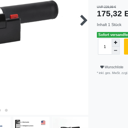
UVP 229,99 €
175,32
Inhalt
1
Stück
Sofort versandfer
Wunschliste
* inkl. ges. MwSt. zzgl.